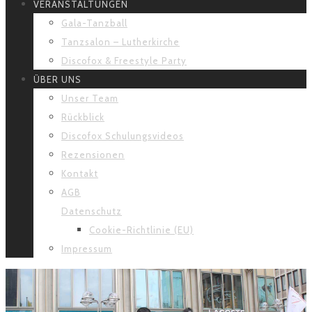
VERANSTALTUNGEN
Gala-Tanzball
Tanzsalon – Lutherkirche
Discofox & Freestyle Party
ÜBER UNS
Unser Team
Rückblick
Discofox Schulungsvideos
Rezensionen
Kontakt
AGB
Datenschutz
Cookie-Richtlinie (EU)
Impressum