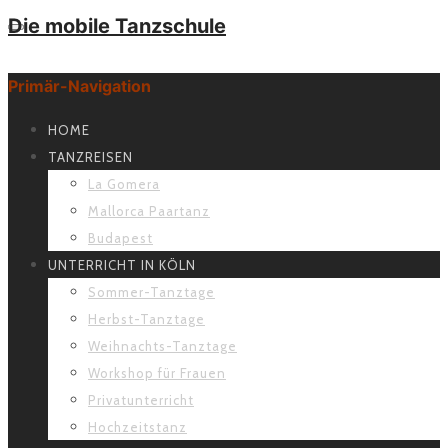
Die mobile Tanzschule
Primär-Navigation
HOME
TANZREISEN
La Gomera
Mallorca Paartanz
Budapest
UNTERRICHT IN KÖLN
Sommer-Tanztage
Herbst-Tanztage
Weihnachts-Tanztage
Workshop für Frauen
Privatunterricht
Hochzeitstanz