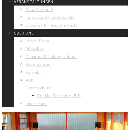
VERANSTALTUNGEN
Gala-Tanzball
Tanzsalon – Lutherkirche
Discofox & Freestyle Party
ÜBER UNS
Unser Team
Rückblick
Discofox Schulungsvideos
Rezensionen
Kontakt
AGB
Datenschutz
Cookie-Richtlinie (EU)
Impressum