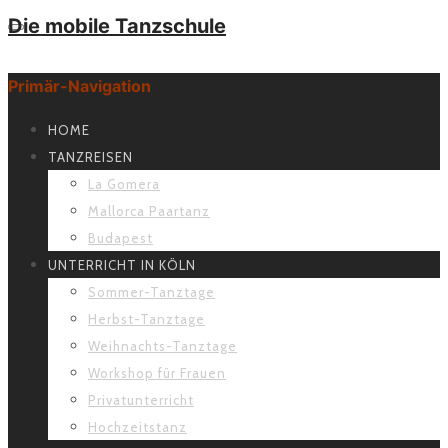
Die mobile Tanzschule
Primär-Navigation
HOME
TANZREISEN
La Gomera
Mallorca Paartanz
Budapest
UNTERRICHT IN KÖLN
Sommer-Tanztage
Herbst-Tanztage
Weihnachts-Tanztage
Workshop für Frauen
Privatunterricht
Hochzeitstanz