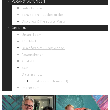
VERANSTALTUNGEN
Gala-Tanzball
Tanzsalon – Lutherkirche
Discofox & Freestyle Party
ÜBER UNS
Unser Team
Rückblick
Discofox Schulungsvideos
Rezensionen
Kontakt
AGB
Datenschutz
Cookie-Richtlinie (EU)
Impressum