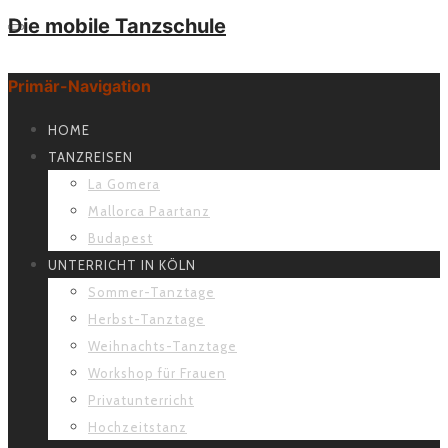
Die mobile Tanzschule
Primär-Navigation
HOME
TANZREISEN
La Gomera
Mallorca Paartanz
Budapest
UNTERRICHT IN KÖLN
Sommer-Tanztage
Herbst-Tanztage
Weihnachts-Tanztage
Workshop für Frauen
Privatunterricht
Hochzeitstanz