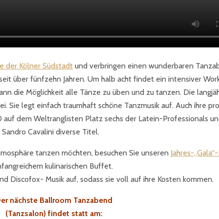
he der Kölner Südstadt
und verbringen einen wunderbaren Tanzab
seit über fünfzehn Jahren. Um halb acht findet ein intensiver Wo
n die Möglichkeit alle Tänze zu üben und zu tanzen. Die langjähr
i. Sie legt einfach traumhaft schöne Tanzmusik auf. Auch ihre pro
00 auf dem Weltranglisten Platz sechs der Latein-Professionals u
Sandro Cavalini diverse Titel.
tmosphäre tanzen möchten, besuchen Sie unseren
Jahres-„Gala“-
fangreichem kulinarischen Buffet.
und Discofox- Musik auf, sodass sie voll auf ihre Kosten kommen.
er nächste Ballroom Tanzabend
(Tanzsalon) findet statt am: