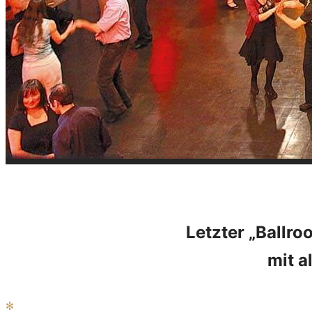
Letzter „Ballr
mit a
✻